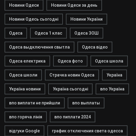
Новини Одеси
Новини Одеси за день
Новини Одесь сьогодні
Новини України
Одеса
Одеса 1 клас
Одеса ЗОШ
Одеса выдключення свытла
Одеса відео
Одеса електрика
Одеса фото
Одеса школа
Одеса школи
Страчка новин Одеса
Україна
Україна новини
Україна сьогодні
впо Україна
впо виплати не прийшли
впо выплаты
впо горяча лінія
впо пиплати 2024
відгуки Google
график отключения света одесса