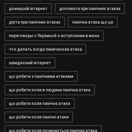
домашній інтернет
допомога при панічних атаках
дієта при панічних атаках
панічна атака що це
переговоры с Украиной о вступлении в июне
что делать когда паническая атака
швидкісний інтернет
що робити з панічними атаками
що робити коли в людини панічна атака
що робити коли панічна атака
що робити коли панічні атаки
що робити коли починається панічна атака