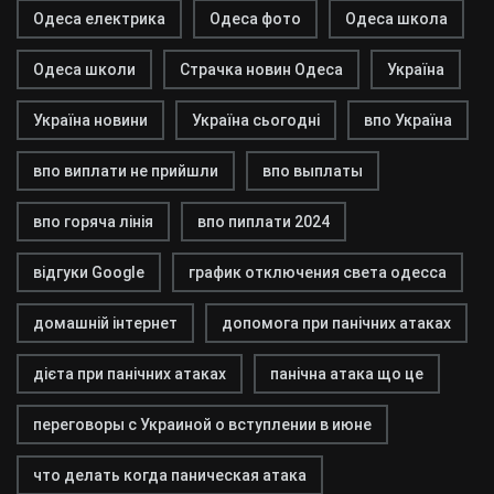
Одеса електрика
Одеса фото
Одеса школа
Одеса школи
Страчка новин Одеса
Україна
Україна новини
Україна сьогодні
впо Україна
впо виплати не прийшли
впо выплаты
впо горяча лінія
впо пиплати 2024
відгуки Google
график отключения света одесса
домашній інтернет
допомога при панічних атаках
дієта при панічних атаках
панічна атака що це
переговоры с Украиной о вступлении в июне
что делать когда паническая атака