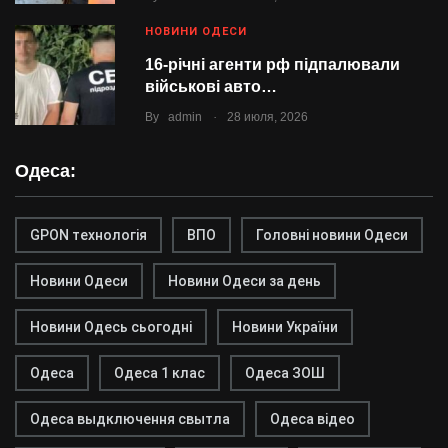
НОВИНИ ОДЕСИ
16-річні агенти рф підпалювали
військові авто…
.
By
admin
28 июля, 2026
Одеса:
GPON технологія
ВПО
Головні новини Одеси
Новини Одеси
Новини Одеси за день
Новини Одесь сьогодні
Новини України
Одеса
Одеса 1 клас
Одеса ЗОШ
Одеса выдключення свытла
Одеса відео