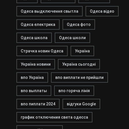
Одеса выдключення свытла
Одеса відео
Одеса електрика
Одеса фото
Одеса школа
Одеса школи
Страчка новин Одеса
Україна
Україна новини
Україна сьогодні
впо Україна
впо виплати не прийшли
впо выплаты
впо горяча лінія
впо пиплати 2024
відгуки Google
график отключения света одесса