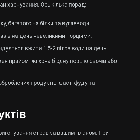
лан харчування. Ось кілька порад:
ку, багатого на білки та вуглеводи.
разів на день невеликими порціями.
ндується вжити 1.5-2 літра води на день.
ен прийом їжі хоча б одну порцію овочів або
оброблених продуктів, фаст-фуду та
уктів
 приготування страв за вашим планом. При