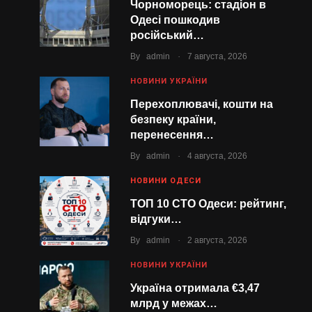
Чорноморець: стадіон в
Одесі пошкодив
російський…
.
By
admin
7 августа, 2026
НОВИНИ УКРАЇНИ
Перехоплювачі, кошти на
безпеку країни,
перенесення…
.
By
admin
4 августа, 2026
НОВИНИ ОДЕСИ
ТОП 10 СТО Одеси: рейтинг,
відгуки…
.
By
admin
2 августа, 2026
НОВИНИ УКРАЇНИ
Україна отримала €3,47
млрд у межах…