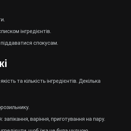
и.
писком інгредієнтів.
 піддаватися спокусам.
жі
ість та кількість інгредієнтів. Декілька
орозильнику.
запікання, варіння, приготування на пару.
нгредієнти, щоб їжа не була нудною.