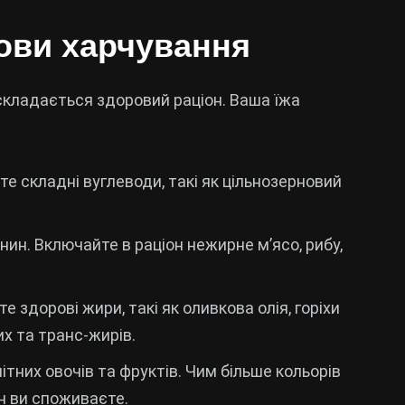
нови харчування
 складається здоровий раціон. Ваша їжа
те складні вуглеводи, такі як цільнозерновий
анин. Включайте в раціон нежирне м’ясо, рибу,
е здорові жири, такі як оливкова олія, горіхи
х та транс-жирів.
нітних овочів та фруктів. Чим більше кольорів
ин ви споживаєте.