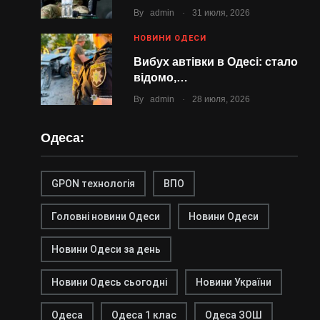
.
By
admin
31 июля, 2026
НОВИНИ ОДЕСИ
Вибух автівки в Одесі: стало
відомо,…
.
By
admin
28 июля, 2026
Одеса:
GPON технологія
ВПО
Головні новини Одеси
Новини Одеси
Новини Одеси за день
Новини Одесь сьогодні
Новини України
Одеса
Одеса 1 клас
Одеса ЗОШ