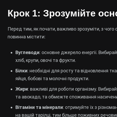
Крок 1: Зрозумійте ос
Перед тим, як почати, важливо зрозуміти, з чого
повинна містити:
Вуглеводи
: основне джерело енергії. Вибирай
хліб, крупи, овочі та фрукти.
Білки
: необхідні для росту та відновлення тк
яйця, бобові та молочні продукти.
Жири
: важливі для роботи організму. Вибирайт
та авокадо, та обмежте споживання насичени
Вітаміни та мінерали
: отримуйте їх з різнома
на вашій тарілці, тим більше поживних речов