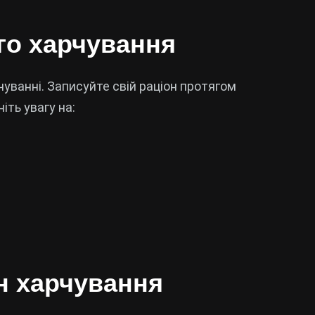
ого харчування
рчуванні. Записуйте свій раціон протягом
іть увагу на:
н харчування