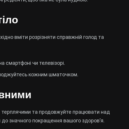
тіло
бхідно вміти розрізняти справжній голод та
на смартфоні чи телевізорі.
олоджуйтесь кожним шматочком.
овними
те терплячими та продовжуйте працювати над
 до значного покращення вашого здоров’я.