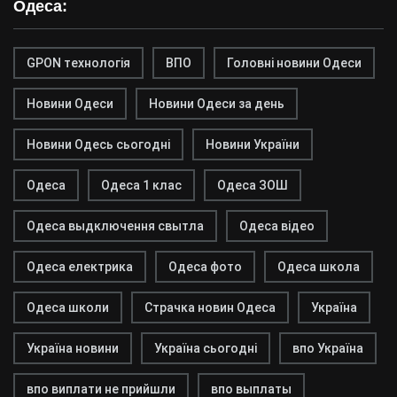
Одеса:
GPON технологія
ВПО
Головні новини Одеси
Новини Одеси
Новини Одеси за день
Новини Одесь сьогодні
Новини України
Одеса
Одеса 1 клас
Одеса ЗОШ
Одеса выдключення свытла
Одеса відео
Одеса електрика
Одеса фото
Одеса школа
Одеса школи
Страчка новин Одеса
Україна
Україна новини
Україна сьогодні
впо Україна
впо виплати не прийшли
впо выплаты