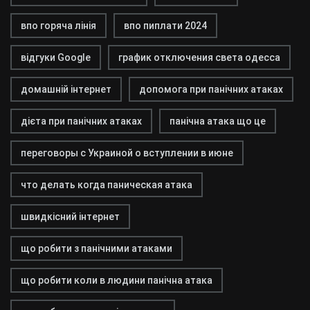
впо горяча лінія
впо пиплати 2024
відгуки Google
график отключения света одесса
домашній інтернет
допомога при панічних атаках
дієта при панічних атаках
панічна атака що це
переговоры с Украиной о вступлении в июне
что делать когда паническая атака
швидкісний інтернет
що робити з панічними атаками
що робити коли в людини панічна атака