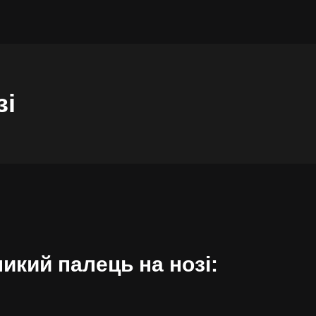
зі
икий палець на нозі: