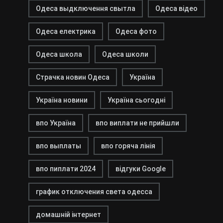
Одеса выдключення свытла
Одеса відео
Одеса електрика
Одеса фото
Одеса школа
Одеса школи
Страчка новин Одеса
Україна
Україна новини
Україна сьогодні
впо Україна
впо виплати не прийшли
впо выплаты
впо горяча лінія
впо пиплати 2024
відгуки Google
график отключения света одесса
домашній інтернет