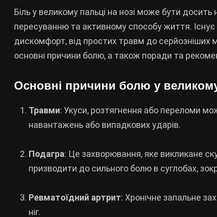
Біль у великому пальці на нозі може бути доси
пересуванню та активному способу життя. Існує 
дискомфорт, від простих травм до серйозніших м
основні причини болю, а також поради та рекомен
Основні причини болю у великому
Травми
: Укуси, розтягнення або переломи мо
навантажень або випадкових ударів.
Подагра
: Це захворювання, яке викликане ск
призводити до сильного болю в суглобах, зок
Ревматоїдний артрит
: Хронічне запальне з
ніг.