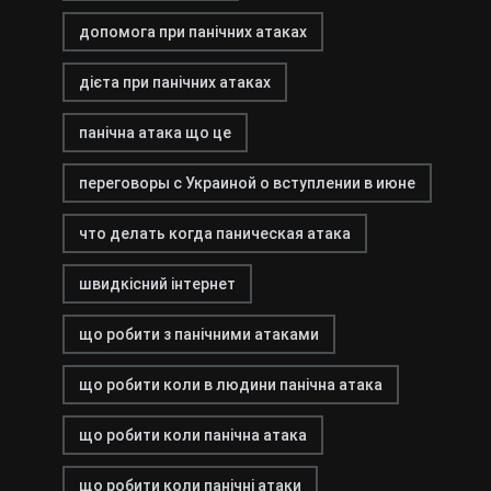
допомога при панічних атаках
дієта при панічних атаках
панічна атака що це
переговоры с Украиной о вступлении в июне
что делать когда паническая атака
швидкісний інтернет
що робити з панічними атаками
що робити коли в людини панічна атака
що робити коли панічна атака
що робити коли панічні атаки