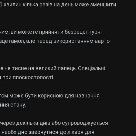
20 хвилин кілька разів на день може зменшити
вним, ви можете прийняти безрецептурні
рацетамол, але перед використанням варто
ке не тисне на великий палець. Спеціальні
 при плоскостопості.
евтом може бути корисною для навчання
ння стану.
ь через декілька днів або супроводжується
 необхідно звернутися до лікаря для