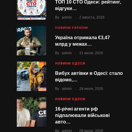
ТОП 10 СТО Одеси: рейтинг,
відгуки…
.
By
admin
2 августа, 2026
НОВИНИ УКРАЇНИ
Україна отримала €3,47
млрд у межах…
.
By
admin
31 июля, 2026
НОВИНИ ОДЕСИ
Вибух автівки в Одесі: стало
відомо,…
.
By
admin
28 июля, 2026
НОВИНИ ОДЕСИ
16-річні агенти рф
підпалювали військові
авто…
.
By
admin
28 июля, 2026