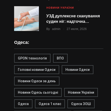
НОВИНИ УКРАЇНИ
УЗД дуплексне сканування
судин ніг: надточна…
.
By
admin
27 июля, 2026
Одеса:
GPON технологія
ВПО
Головні новини Одеси
Новини Одеси
Новини Одеси за день
Новини Одесь сьогодні
Новини України
Одеса
Одеса 1 клас
Одеса ЗОШ