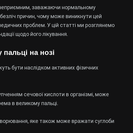
ть неприємним, заважаючи нормальному
безліч причин, чому може виникнути цей
едичних проблем. У цій статті ми розглянемо
дації щодо його лікування.
 пальці на нозі
жуть бути наслідком активних фізичних
упченням сечової кислоти в організмі, може
рема в великому пальці.
ахворювання, яке також може вражати суглоби