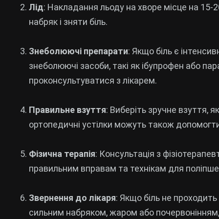
Лід
: Накладання льоду на хворе місце на 15-
набряк і зняти біль.
Знеболюючі препарати
: Якщо біль є інтенси
знеболюючі засоби, такі як ібупрофен або па
проконсультуватися з лікарем.
Правильне взуття
: Виберіть зручне взуття, я
ортопедичні устілки можуть також допомогти
Фізична терапія
: Консультація з фізіотерап
правильним вправам та технікам для поліпше
Звернення до лікаря
: Якщо біль не проходит
сильним набряком, жаром або почервонінням,