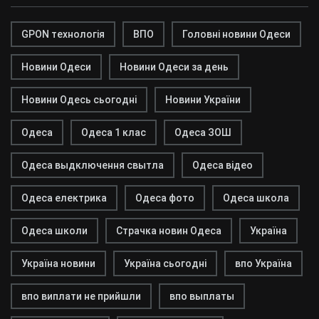
GPON технологія
ВПО
Головні новини Одеси
Новини Одеси
Новини Одеси за день
Новини Одесь сьогодні
Новини України
Одеса
Одеса 1 клас
Одеса ЗОШ
Одеса выдключення свытла
Одеса відео
Одеса електрика
Одеса фото
Одеса школа
Одеса школи
Страчка новин Одеса
Україна
Україна новини
Україна сьогодні
впо Україна
впо виплати не прийшли
впо выплаты