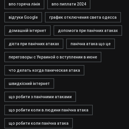
впо горяча лінія
впо пиплати 2024
відгуки Google
график отключения света одесса
домашній інтернет
допомога при панічних атаках
дієта при панічних атаках
панічна атака що це
переговоры с Украиной о вступлении в июне
что делать когда паническая атака
швидкісний інтернет
що робити з панічними атаками
що робити коли в людини панічна атака
що робити коли панічна атака