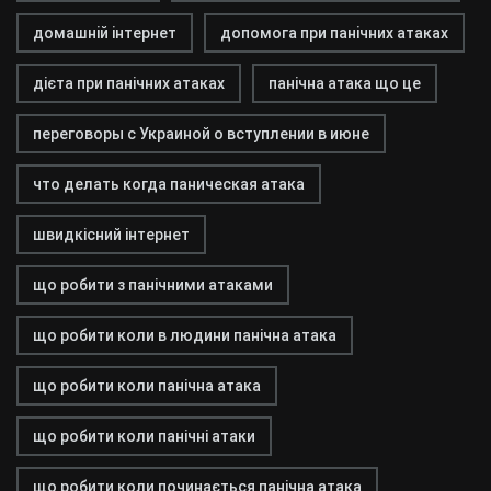
домашній інтернет
допомога при панічних атаках
дієта при панічних атаках
панічна атака що це
переговоры с Украиной о вступлении в июне
что делать когда паническая атака
швидкісний інтернет
що робити з панічними атаками
що робити коли в людини панічна атака
що робити коли панічна атака
що робити коли панічні атаки
що робити коли починається панічна атака