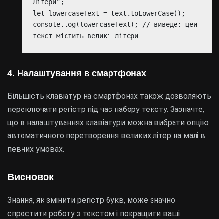
Літери";
let lowercaseText = text.toLowerCase();
console.log(lowercaseText); // виведе: цей
текст містить великі літери
4. Налаштування в смартфонах
Більшість клавіатур на смартфонах також дозволяють
переключати регістр під час набору тексту. Зазначте,
що в налаштуваннях клавіатури можна вибрати опцію
автоматичного перетворення великих літер на малі в
певних умовах.
Висновок
Знання, як змінити регістр букв, може значно
спростити роботу з текстом і покращити ваші