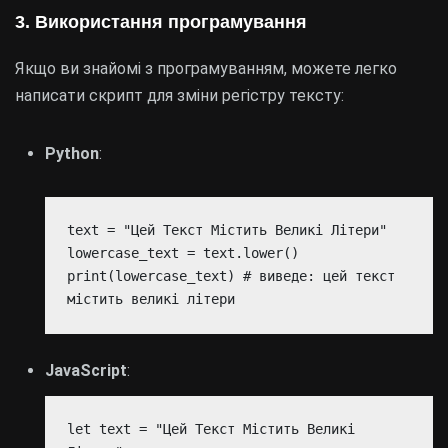
3. Використання програмування
Якщо ви знайомі з програмуванням, можете легко
написати скрипт для зміни регістру тексту:
Python
:
text = "Цей Текст Містить Великі Літери"
lowercase_text = text.lower()
print(lowercase_text) # виведе: цей текст
містить великі літери
JavaScript
:
let text = "Цей Текст Містить Великі