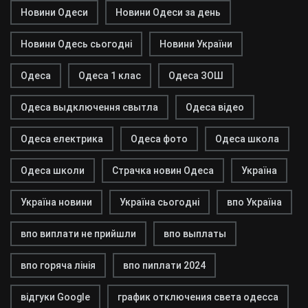
Новини Одеси
Новини Одеси за день
Новини Одесь сьогодні
Новини України
Одеса
Одеса 1 клас
Одеса ЗОШ
Одеса выдключення свытла
Одеса відео
Одеса електрика
Одеса фото
Одеса школа
Одеса школи
Страчка новин Одеса
Україна
Україна новини
Україна сьогодні
впо Україна
впо виплати не прийшли
впо выплаты
впо горяча лінія
впо пиплати 2024
відгуки Google
график отключения света одесса