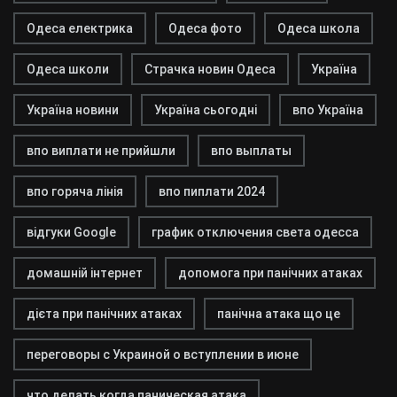
Одеса електрика
Одеса фото
Одеса школа
Одеса школи
Страчка новин Одеса
Україна
Україна новини
Україна сьогодні
впо Україна
впо виплати не прийшли
впо выплаты
впо горяча лінія
впо пиплати 2024
відгуки Google
график отключения света одесса
домашній інтернет
допомога при панічних атаках
дієта при панічних атаках
панічна атака що це
переговоры с Украиной о вступлении в июне
что делать когда паническая атака