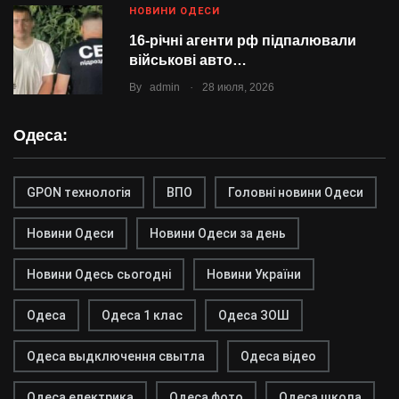
НОВИНИ ОДЕСИ
16-річні агенти рф підпалювали
військові авто…
.
By
admin
28 июля, 2026
Одеса:
GPON технологія
ВПО
Головні новини Одеси
Новини Одеси
Новини Одеси за день
Новини Одесь сьогодні
Новини України
Одеса
Одеса 1 клас
Одеса ЗОШ
Одеса выдключення свытла
Одеса відео
Одеса електрика
Одеса фото
Одеса школа