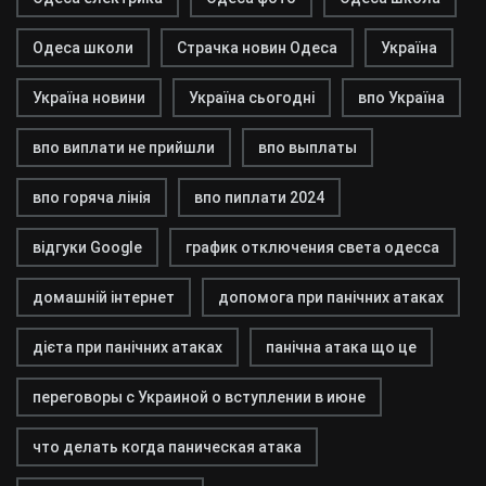
Одеса школи
Страчка новин Одеса
Україна
Україна новини
Україна сьогодні
впо Україна
впо виплати не прийшли
впо выплаты
впо горяча лінія
впо пиплати 2024
відгуки Google
график отключения света одесса
домашній інтернет
допомога при панічних атаках
дієта при панічних атаках
панічна атака що це
переговоры с Украиной о вступлении в июне
что делать когда паническая атака