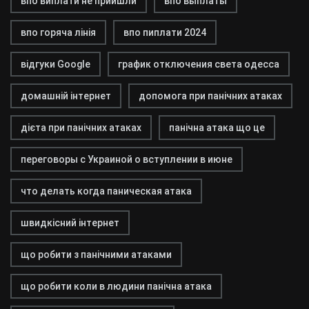
впо виплати не прийшли
впо выплаты
впо горяча лінія
впо пиплати 2024
відгуки Google
график отключения света одесса
домашній інтернет
допомога при панічних атаках
дієта при панічних атаках
панічна атака що це
переговоры с Украиной о вступлении в июне
что делать когда паническая атака
швидкісний інтернет
що робити з панічними атаками
що робити коли в людини панічна атака