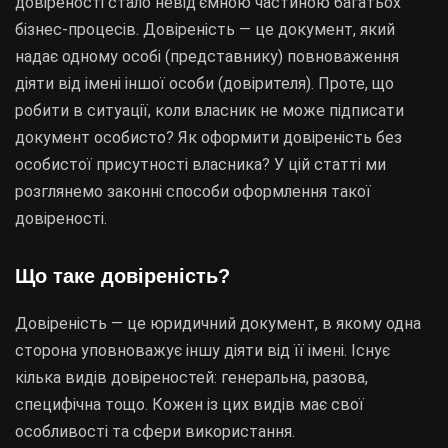
довіреності стало невід’ємною частиною багатьох
бізнес-процесів. Довіреність — це документ, який
надає одному особі (представнику) повноваження
діяти від імені іншої особи (довірителя). Проте, що
робити в ситуації, коли власник не може підписати
документ особисто? Як оформити довіреність без
особистої присутності власника? У цій статті ми
розглянемо законні способи оформлення такої
довіреності.
Що таке довіреність?
Довіреність — це юридичний документ, в якому одна
сторона уповноважує іншу діяти від її імені. Існує
кілька видів довіреностей: генеральна, разова,
специфічна тощо. Кожен із цих видів має свої
особливості та сфери використання.