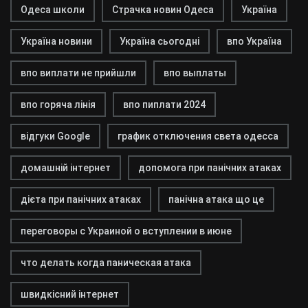
Одеса школи
Страчка новин Одеса
Україна
Україна новини
Україна сьогодні
впо Україна
впо виплати не прийшли
впо выплаты
впо горяча лінія
впо пиплати 2024
відгуки Google
график отключения света одесса
домашній інтернет
допомога при панічних атаках
дієта при панічних атаках
панічна атака що це
переговоры с Украиной о вступлении в июне
что делать когда паническая атака
швидкісний інтернет