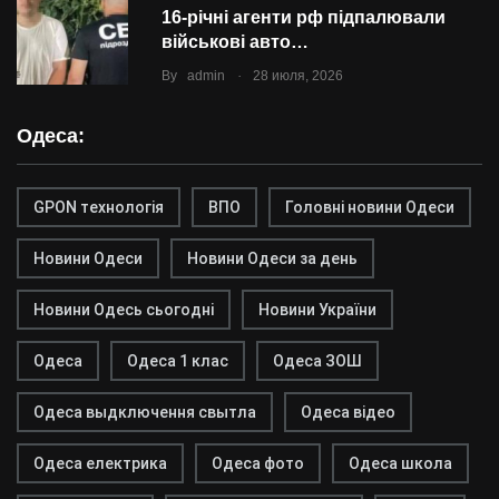
16-річні агенти рф підпалювали
військові авто…
.
By
admin
28 июля, 2026
Одеса:
GPON технологія
ВПО
Головні новини Одеси
Новини Одеси
Новини Одеси за день
Новини Одесь сьогодні
Новини України
Одеса
Одеса 1 клас
Одеса ЗОШ
Одеса выдключення свытла
Одеса відео
Одеса електрика
Одеса фото
Одеса школа