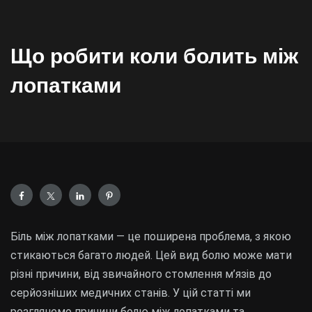
Що робити коли болить між
лопатками
Біль між лопатками — це поширена проблема, з якою
стикаються багато людей. Цей вид болю може мати
різні причини, від звичайного стомлення м’язів до
серйозніших медичних станів. У цій статті ми
розглянемо причини болю між лопатками та