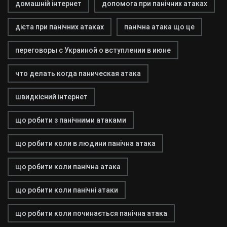
домашній інтернет
допомога при панічних атаках
дієта при панічних атаках
панічна атака що це
переговоры с Украиной о вступлении в июне
что делать когда паническая атака
швидкісний інтернет
що робити з панічними атаками
що робити коли в людини панічна атака
що робити коли панічна атака
що робити коли панічні атаки
що робити коли починається панічна атака