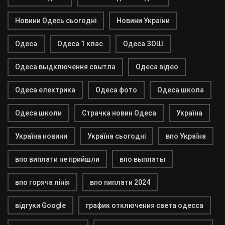
Новини Одесь сьогодні
Новини України
Одеса
Одеса 1 клас
Одеса ЗОШ
Одеса выдключення свытла
Одеса відео
Одеса електрика
Одеса фото
Одеса школа
Одеса школи
Страчка новин Одеса
Україна
Україна новини
Україна сьогодні
впо Україна
впо виплати не прийшли
впо выплаты
впо горяча лінія
впо пиплати 2024
відгуки Google
график отключения света одесса