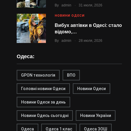
.
By
admin
31 июля, 2026
НОВИНИ ОДЕСИ
Вибух автівки в Одесі: стало
відомо,…
.
By
admin
28 июля, 2026
Одеса:
GPON технологія
ВПО
Головні новини Одеси
Новини Одеси
Новини Одеси за день
Новини Одесь сьогодні
Новини України
Одеса
Одеса 1 клас
Одеса ЗОШ