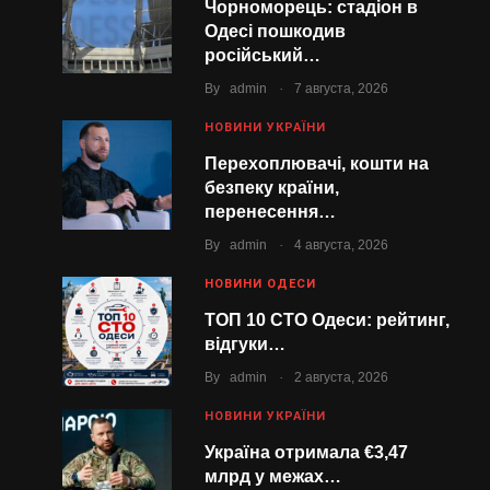
Чорноморець: стадіон в
Одесі пошкодив
російський…
.
By
admin
7 августа, 2026
НОВИНИ УКРАЇНИ
Перехоплювачі, кошти на
безпеку країни,
перенесення…
.
By
admin
4 августа, 2026
НОВИНИ ОДЕСИ
ТОП 10 СТО Одеси: рейтинг,
відгуки…
.
By
admin
2 августа, 2026
НОВИНИ УКРАЇНИ
Україна отримала €3,47
млрд у межах…