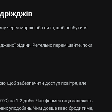
 дріжджів
ину через марлю або сито, щоб позбутися
ідженої рідини. Ретельно перемішайте, поки
ю, щоб забезпечити доступ повітря, але
0°C) на 1-2 доби. Час ферментації залежить
ових уподобань. Чим довше квас бродитиме,