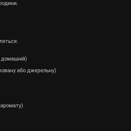
родини.
ляться:
и домашній)
тровану або джерельну)
 аромату)