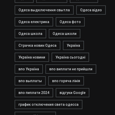
Одеса выдключення свытла
Одеса відео
Одеса електрика
Одеса фото
Одеса школа
Одеса школи
Страчка новин Одеса
Україна
Україна новини
Україна сьогодні
впо Україна
впо виплати не прийшли
впо выплаты
впо горяча лінія
впо пиплати 2024
відгуки Google
график отключения света одесса