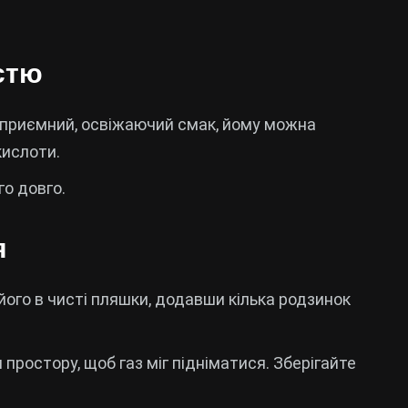
істю
є приємний, освіжаючий смак, йому можна
кислоти.
го довго.
я
його в чисті пляшки, додавши кілька родзинок
ростору, щоб газ міг підніматися. Зберігайте