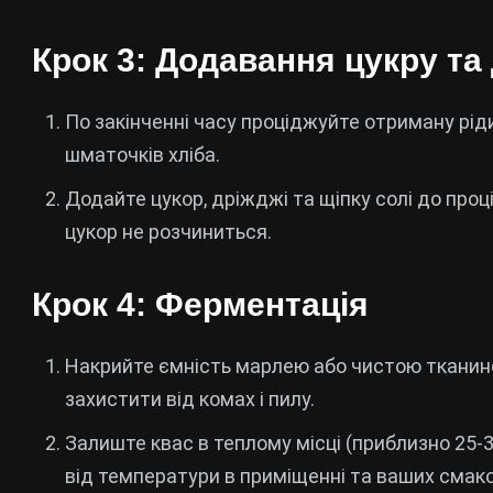
Крок 3: Додавання цукру та
По закінченні часу проціджуйте отриману рід
шматочків хліба.
Додайте цукор, дріжджі та щіпку солі до проц
цукор не розчиниться.
Крок 4: Ферментація
Накрийте ємність марлею або чистою тканино
захистити від комах і пилу.
Залиште квас в теплому місці (приблизно 25-3
від температури в приміщенні та ваших смак