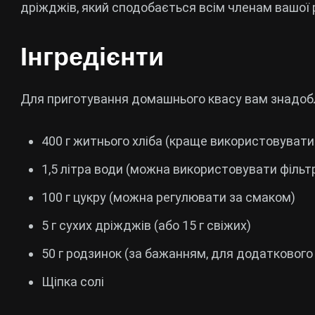
дріжджів, який сподобається всім членам вашої 
Інгредієнти
Для приготування домашнього квасу вам знадоб
400 г житнього хліба (краще використовуват
1,5 літра води (можна використовувати філь
100 г цукру (можна регулювати за смаком)
5 г сухих дріжджів (або 15 г свіжих)
50 г родзинок (за бажанням, для додаткового
Щіпка солі