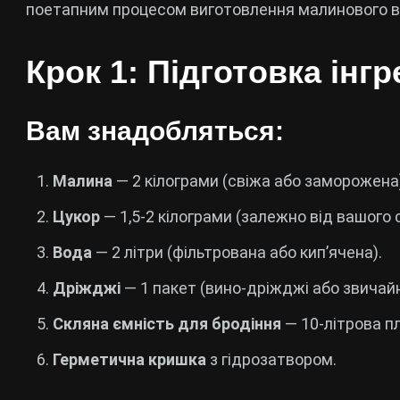
поетапним процесом виготовлення малинового вин
Крок 1: Підготовка інгр
Вам знадобляться:
Малина
— 2 кілограми (свіжа або заморожена
Цукор
— 1,5-2 кілограми (залежно від вашого 
Вода
— 2 літри (фільтрована або кип’ячена).
Дріжджі
— 1 пакет (вино-дріжджі або звичайн
Скляна ємність для бродіння
— 10-літрова п
Герметична кришка
з гідрозатвором.