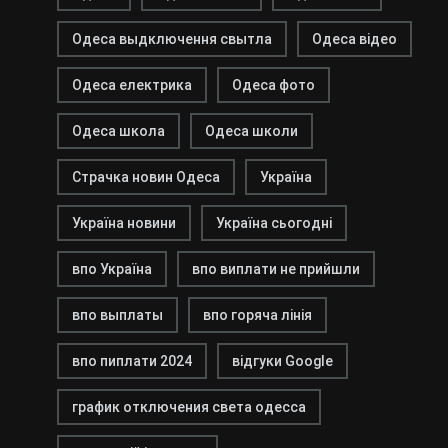
Одеса выдключення свытла
Одеса відео
Одеса електрика
Одеса фото
Одеса школа
Одеса школи
Страчка новин Одеса
Україна
Україна новини
Україна сьогодні
впо Україна
впо виплати не прийшли
впо выплаты
впо горяча лінія
впо пиплати 2024
відгуки Google
график отключения света одесса