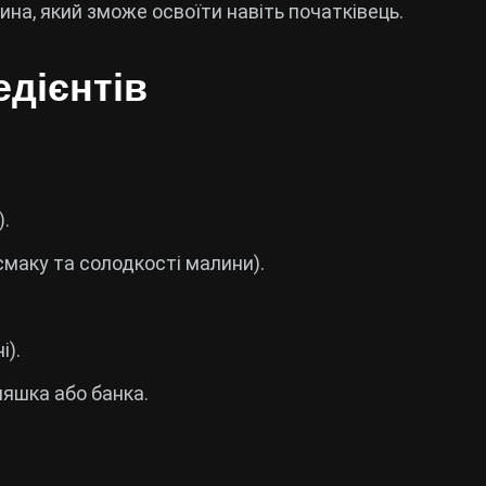
а, який зможе освоїти навіть початківець.
едієнтів
).
смаку та солодкості малини).
і).
ляшка або банка.