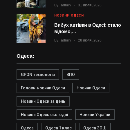
.
By
admin
31 июля, 2026
НОВИНИ ОДЕСИ
Вибух автівки в Одесі: стало
відомо,…
.
By
admin
28 июля, 2026
Одеса:
GPON технологія
ВПО
Головні новини Одеси
Новини Одеси
Новини Одеси за день
Новини Одесь сьогодні
Новини України
Одеса
Одеса 1 клас
Одеса ЗОШ