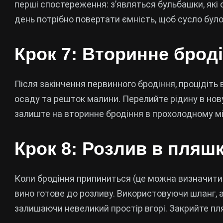
перші спостереження: з’являться бульбашки, які 
день потрібно повертати ємність, щоб сусло було
Крок 7: Вторинне брод
Після закінчення первинного бродіння, процідіть
осаду та решток малини. Перелийте рідину в нову 
залиште на вторинне бродіння в прохолодному місц
Крок 8: Розлив в пляш
Коли бродіння припиниться (це можна визначити з
вино готове до розливу. Використовуючи шланг, 
залишаючи невеликий простір вгорі. Закрийте п