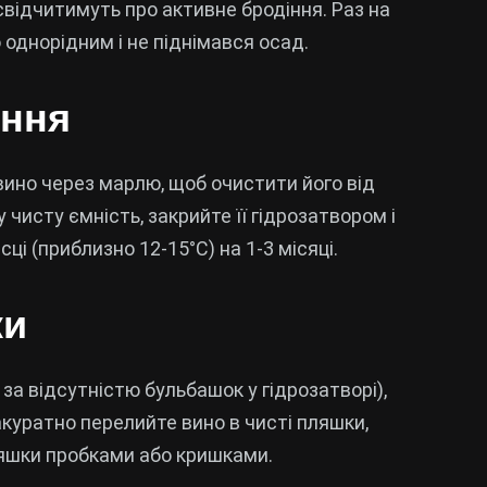
свідчитимуть про активне бродіння. Раз на
 однорідним і не піднімався осад.
іння
 вино через марлю, щоб очистити його від
чисту ємність, закрийте її гідрозатвором і
і (приблизно 12-15°C) на 1-3 місяці.
ки
а відсутністю бульбашок у гідрозатворі),
акуратно перелийте вино в чисті пляшки,
ляшки пробками або кришками.