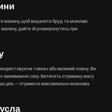
лини
е малину, щоб видалити бруд та можливі
малину, дайте їй розмерзнутись при
у
 використовуючи товкач або великий ложку. Ви
с вижимання соку. Витягніть отриману масу
Ваша ціль — отримати максимально можливу
сусла