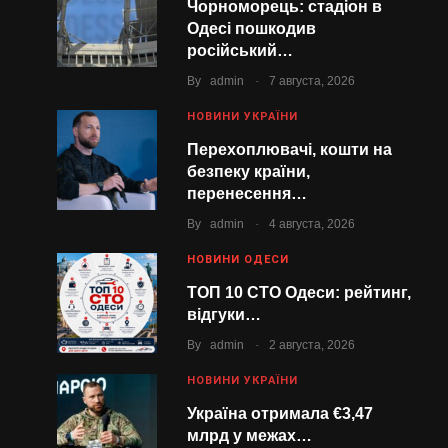
Чорноморець: стадіон в
Одесі пошкодив
російський…
.
By
admin
7 августа, 2026
НОВИНИ УКРАЇНИ
Перехоплювачі, кошти на
безпеку країни,
перенесення…
.
By
admin
4 августа, 2026
НОВИНИ ОДЕСИ
ТОП 10 СТО Одеси: рейтинг,
відгуки…
.
By
admin
2 августа, 2026
НОВИНИ УКРАЇНИ
Україна отримала €3,47
млрд у межах…