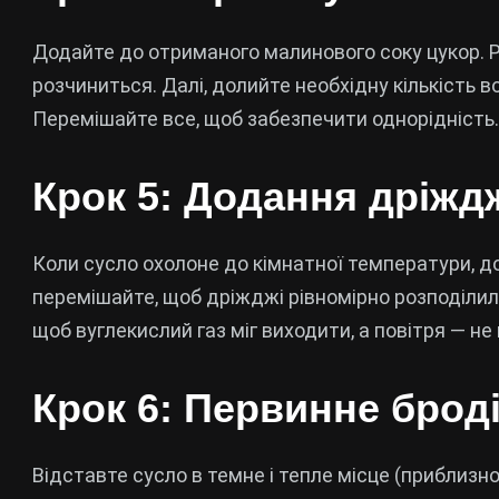
Додайте до отриманого малинового соку цукор. Р
розчиниться. Далі, долийте необхідну кількість в
Перемішайте все, щоб забезпечити однорідність.
Крок 5: Додання дріжд
Коли сусло охолоне до кімнатної температури, д
перемішайте, щоб дріжджі рівномірно розподілили
щоб вуглекислий газ міг виходити, а повітря — н
Крок 6: Первинне брод
Відставте сусло в темне і тепле місце (приблизно 