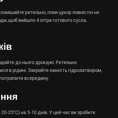
озмішайте ретельно, поки цукор повністю не
оди, щоб вийшло 4 літри готового сусла.
жів
одайте до нього дріжджі. Ретельно
ся в рідині. Закрийте ємність гідрозатвором,
е потрапити всередину.
іння
20-25°C) на 5-10 днів. У цей час ви зробите