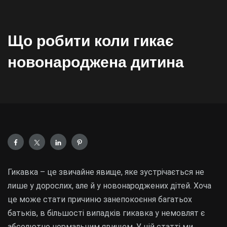
Що робити коли гикає
новонароджена дитина
Гикавка – це звичайне явище, яке зустрічається не
лише у дорослих, але й у новонароджених дітей. Хоча
це може стати причиню занепокоєння багатьох
батьків, в більшості випадків гикавка у немовлят є
абсолютно нормальним явищем. У цій статті ми