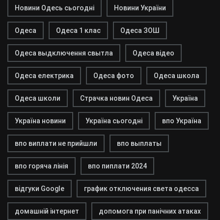
Новини Одесь сьогодні
Новини України
Одеса
Одеса 1 клас
Одеса ЗОШ
Одеса выдключення свытла
Одеса відео
Одеса електрика
Одеса фото
Одеса школа
Одеса школи
Страчка новин Одеса
Україна
Україна новини
Україна сьогодні
впо Україна
впо виплати не прийшли
впо выплаты
впо горяча лінія
впо пиплати 2024
відгуки Google
график отключения света одесса
домашній інтернет
допомога при панічних атаках