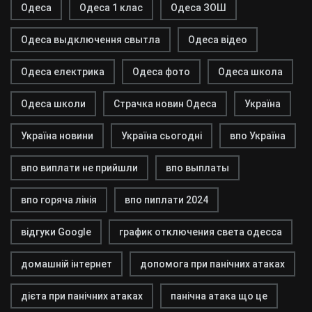
Одеса
Одеса 1 клас
Одеса ЗОШ
Одеса выдключення свытла
Одеса відео
Одеса електрика
Одеса фото
Одеса школа
Одеса школи
Страчка новин Одеса
Україна
Україна новини
Україна сьогодні
впо Україна
впо виплати не прийшли
впо выплаты
впо горяча лінія
впо пиплати 2024
відгуки Google
график отключения света одесса
домашній інтернет
допомога при панічних атаках
дієта при панічних атаках
панічна атака що це