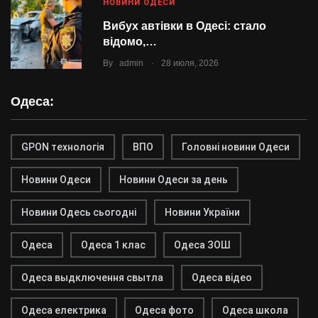
НОВИНИ ОДЕСИ
Вибух автівки в Одесі: стало
відомо,…
.
By
admin
28 июля, 2026
Одеса:
GPON технологія
ВПО
Головні новини Одеси
Новини Одеси
Новини Одеси за день
Новини Одесь сьогодні
Новини України
Одеса
Одеса 1 клас
Одеса ЗОШ
Одеса выдключення свытла
Одеса відео
Одеса електрика
Одеса фото
Одеса школа