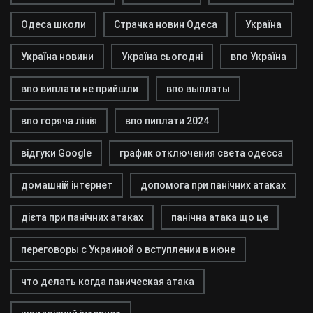
Одеса школи
Страчка новин Одеса
Україна
Україна новини
Україна сьогодні
впо Україна
впо виплати не прийшли
впо выплаты
впо горяча лінія
впо пиплати 2024
відгуки Google
график отключения света одесса
домашній інтернет
допомога при панічних атаках
дієта при панічних атаках
панічна атака що це
переговоры с Украиной о вступлении в июне
что делать когда паническая атака