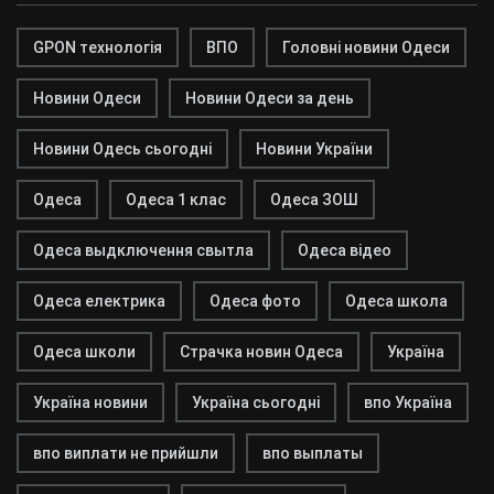
GPON технологія
ВПО
Головні новини Одеси
Новини Одеси
Новини Одеси за день
Новини Одесь сьогодні
Новини України
Одеса
Одеса 1 клас
Одеса ЗОШ
Одеса выдключення свытла
Одеса відео
Одеса електрика
Одеса фото
Одеса школа
Одеса школи
Страчка новин Одеса
Україна
Україна новини
Україна сьогодні
впо Україна
впо виплати не прийшли
впо выплаты