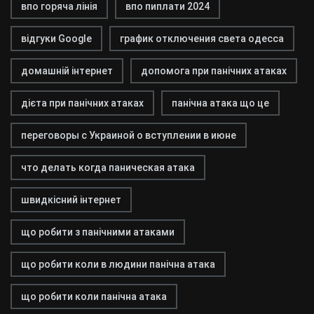
впо горяча лінія
впо пиплати 2024
відгуки Google
график отключения света одесса
домашній інтернет
допомога при панічних атаках
дієта при панічних атаках
панічна атака що це
переговоры с Украиной о вступлении в июне
что делать когда паническая атака
швидкісний інтернет
що робити з панічними атаками
що робити коли в людини панічна атака
що робити коли панічна атака