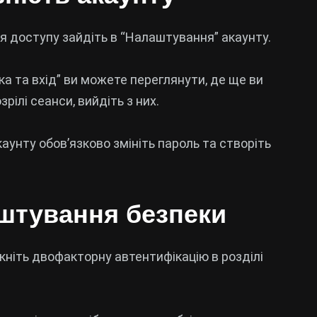
ня доступу зайдіть в “Налаштування” акаунту.
ека та вхід” ви можете переглянути, де ще ви
рілі сеанси, вийдіть з них.
каунту обов’язково змініть пароль та створіть
аштування безпеки
мкніть двофакторну автентифікацію в розділі