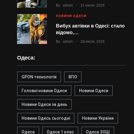
.
By
admin
31 июля, 2026
НОВИНИ ОДЕСИ
Вибух автівки в Одесі: стало
відомо,…
.
By
admin
28 июля, 2026
Одеса:
GPON технологія
ВПО
Головні новини Одеси
Новини Одеси
Новини Одеси за день
Новини Одесь сьогодні
Новини України
Одеса
Одеса 1 клас
Одеса ЗОШ