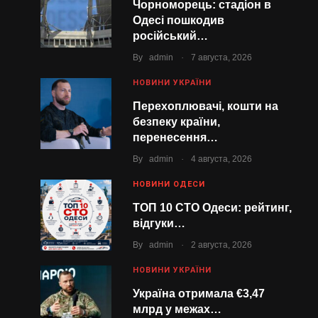
Чорноморець: стадіон в
Одесі пошкодив
російський…
.
By
admin
7 августа, 2026
НОВИНИ УКРАЇНИ
Перехоплювачі, кошти на
безпеку країни,
перенесення…
.
By
admin
4 августа, 2026
НОВИНИ ОДЕСИ
ТОП 10 СТО Одеси: рейтинг,
відгуки…
.
By
admin
2 августа, 2026
НОВИНИ УКРАЇНИ
Україна отримала €3,47
млрд у межах…