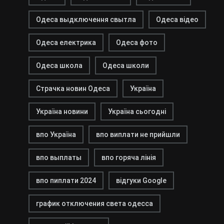
Одеса выдключення свытла
Одеса відео
Одеса електрика
Одеса фото
Одеса школа
Одеса школи
Страчка новин Одеса
Україна
Україна новини
Україна сьогодні
впо Україна
впо виплати не прийшли
впо выплаты
впо горяча лінія
впо пиплати 2024
відгуки Google
график отключения света одесса