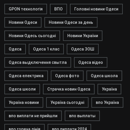
GPON технологія
ВПО
Головні новини Одеси
Новини Одеси
Новини Одеси за день
Новини Одесь сьогодні
Новини України
Одеса
Одеса 1 клас
Одеса ЗОШ
Одеса выдключення свытла
Одеса відео
Одеса електрика
Одеса фото
Одеса школа
Одеса школи
Страчка новин Одеса
Україна
Україна новини
Україна сьогодні
впо Україна
впо виплати не прийшли
впо выплаты
впо горяча лінія
впо пиплати 2024