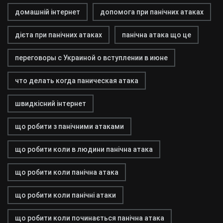
домашній інтернет
допомога при панічних атаках
дієта при панічних атаках
панічна атака що це
переговоры с Украиной о вступлении в июне
что делать когда паническая атака
швидкісний інтернет
що робити з панічними атаками
що робити коли в людини панічна атака
що робити коли панічна атака
що робити коли панічні атаки
що робити коли починається панічна атака