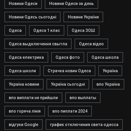
Новини Одеси
Новини Одеси за день
Новини Одесь сьогодні
Новини України
Одеса
Одеса 1 клас
Одеса ЗОШ
Одеса выдключення свытла
Одеса відео
Одеса електрика
Одеса фото
Одеса школа
Одеса школи
Страчка новин Одеса
Україна
Україна новини
Україна сьогодні
впо Україна
впо виплати не прийшли
впо выплаты
впо горяча лінія
впо пиплати 2024
відгуки Google
график отключения света одесса