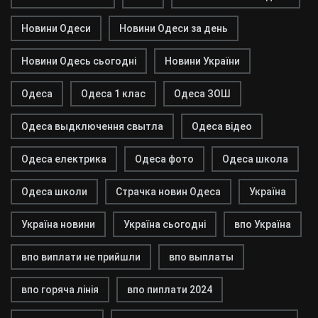
Новини Одеси
Новини Одеси за день
Новини Одесь сьогодні
Новини України
Одеса
Одеса 1 клас
Одеса ЗОШ
Одеса выдключення свытла
Одеса відео
Одеса електрика
Одеса фото
Одеса школа
Одеса школи
Страчка новин Одеса
Україна
Україна новини
Україна сьогодні
впо Україна
впо виплати не прийшли
впо выплаты
впо горяча лінія
впо пиплати 2024