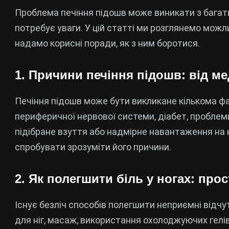
Проблема печіння підошв може виникати з багать
потребує уваги. У цій статті ми розглянемо можл
надамо корисні поради, як з ним боротися.
1. Причини печіння підошв: від м
Печіння підошв може бути викликане кількома 
периферичної нервової системи, діабет, проблеми
підібране взуття або надмірне навантаження на н
спробувати зрозуміти його причини.
2. Як полегшити біль у ногах: про
Існує безліч способів полегшити неприємні відчу
для ніг, масаж, використання охолоджуючих гелі