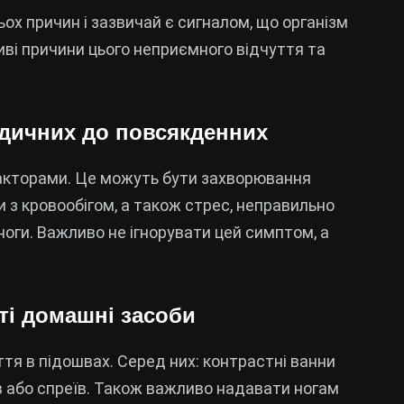
ох причин і зазвичай є сигналом, що організм
иві причини цього неприємного відчуття та
едичних до повсякденних
факторами. Це можуть бути захворювання
 з кровообігом, а також стрес, неправильно
оги. Важливо не ігнорувати цей симптом, а
сті домашні засоби
ття в підошвах. Серед них: контрастні ванни
в або спреїв. Також важливо надавати ногам