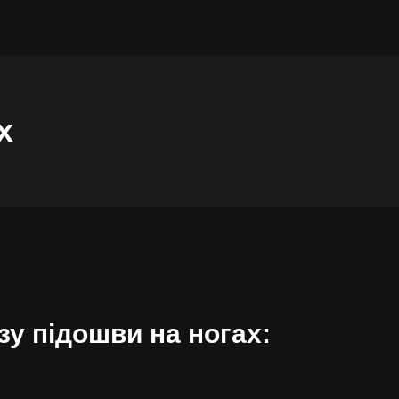
х
зу підошви на ногах: