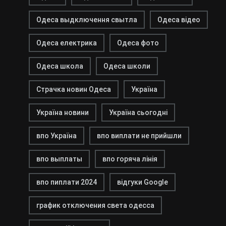
Одеса выдключення свытла
Одеса відео
Одеса електрика
Одеса фото
Одеса школа
Одеса школи
Страчка новин Одеса
Україна
Україна новини
Україна сьогодні
впо Україна
впо виплати не прийшли
впо выплаты
впо горяча лінія
впо пиплати 2024
відгуки Google
график отключения света одесса