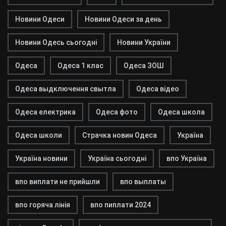
Новини Одеси
Новини Одеси за день
Новини Одесь сьогодні
Новини України
Одеса
Одеса 1 клас
Одеса ЗОШ
Одеса выдключення свытла
Одеса відео
Одеса електрика
Одеса фото
Одеса школа
Одеса школи
Страчка новин Одеса
Україна
Україна новини
Україна сьогодні
впо Україна
впо виплати не прийшли
впо выплаты
впо горяча лінія
впо пиплати 2024