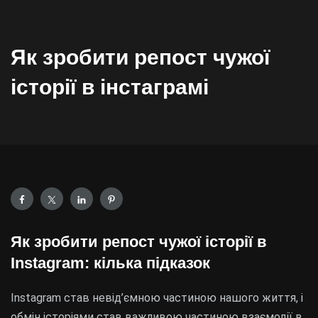
Як зробити репост чужої
історії в інстаграмі
Як зробити репост чужої історії в
Instagram: кілька підказок
Instagram став невід’ємною частиною нашого життя, і
обмін історіями став важливою частиною взаємодії в