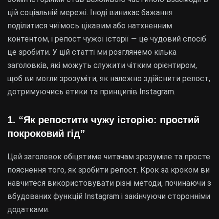
цій соціальній мережі. Іноді виникає бажання
поділитися чиїмось цікавим або натхненним
контентом, і репост чужої історії — це чудовий спосіб
це зробити. У цій статті ми розглянемо кілька
заголовків, які можуть служити чітким орієнтиром,
щоб ви могли зрозуміти, як належно здійснити репост,
дотримуючись етики та принципів Instagram.
1. “Як репостити чужу історію: простий
покроковий гід”
Цей заголовок обіцятиме читачам зрозуміле та просте
пояснення того, як зробити репост. Крок за кроком ви
навчитеся використовувати різні методи, починаючи з
вбудованих функцій Instagram і закінчуючи сторонніми
додатками.