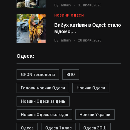
.
By
admin
31 июля, 2026
НОВИНИ ОДЕСИ
Вибух автівки в Одесі: стало
відомо,…
.
By
admin
28 июля, 2026
Одеса:
GPON технологія
ВПО
Головні новини Одеси
Новини Одеси
Новини Одеси за день
Новини Одесь сьогодні
Новини України
Одеса
Одеса 1 клас
Одеса ЗОШ