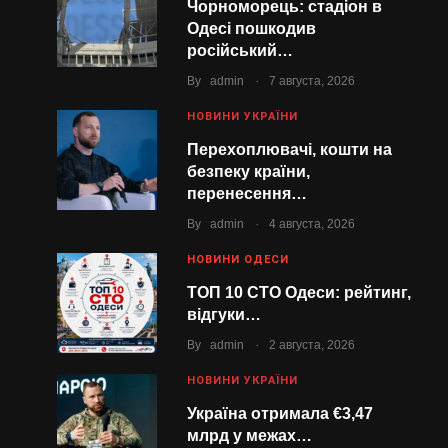
Чорноморець: стадіон в
Одесі пошкодив
російський…
.
By
admin
7 августа, 2026
НОВИНИ УКРАЇНИ
Перехоплювачі, кошти на
безпеку країни,
перенесення…
.
By
admin
4 августа, 2026
НОВИНИ ОДЕСИ
ТОП 10 СТО Одеси: рейтинг,
відгуки…
.
By
admin
2 августа, 2026
НОВИНИ УКРАЇНИ
Україна отримала €3,47
млрд у межах…