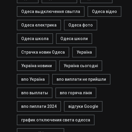
Одеса выдключення свытла
Одеса відео
Одеса електрика
Одеса фото
Одеса школа
Одеса школи
Страчка новин Одеса
Україна
Україна новини
Україна сьогодні
впо Україна
впо виплати не прийшли
впо выплаты
впо горяча лінія
впо пиплати 2024
відгуки Google
график отключения света одесса