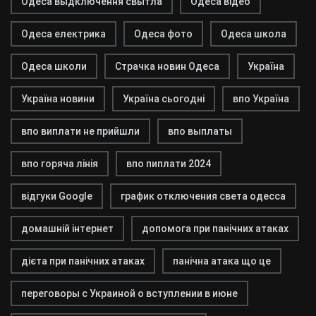
Одеса выдключення свытла
Одеса відео
Одеса електрика
Одеса фото
Одеса школа
Одеса школи
Страчка новин Одеса
Україна
Україна новини
Україна сьогодні
впо Україна
впо виплати не прийшли
впо выплаты
впо горяча лінія
впо пиплати 2024
відгуки Google
график отключения света одесса
домашній інтернет
допомога при панічних атаках
дієта при панічних атаках
панічна атака що це
переговоры с Украиной о вступлении в июне