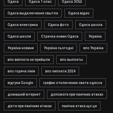
Одеса
Одеса 1 клас
Одеса ЗОШ
Одеса выдключення свытла
Одеса відео
Одеса електрика
Одеса фото
Одеса школа
Одеса школи
Страчка новин Одеса
Україна
Україна новини
Україна сьогодні
впо Україна
впо виплати не прийшли
впо выплаты
впо горяча лінія
впо пиплати 2024
відгуки Google
график отключения света одесса
домашній інтернет
допомога при панічних атаках
дієта при панічних атаках
панічна атака що це