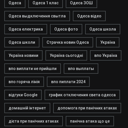
Одеса
Одеса 1 клас
Одеса ЗОШ
Одеса выдключення свытла
Одеса відео
Одеса електрика
Одеса фото
Одеса школа
Одеса школи
Страчка новин Одеса
Україна
Україна новини
Україна сьогодні
впо Україна
впо виплати не прийшли
впо выплаты
впо горяча лінія
впо пиплати 2024
відгуки Google
график отключения света одесса
домашній інтернет
допомога при панічних атаках
дієта при панічних атаках
панічна атака що це