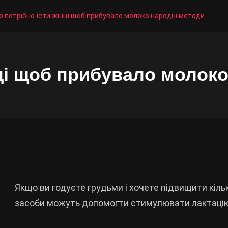
 потрібно їсти жінці щоб прибувало молоко народні методи
ці щоб прибувало молок
Якщо ви годуєте грудьми і хочете підвищити кільк
засоби можуть допомогти стимулювати лактацію.