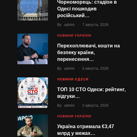
Чорноморець: стадіон в
Одесі пошкодив
російський…
.
By
admin
7 августа, 2026
НОВИНИ УКРАЇНИ
Перехоплювачі, кошти на
безпеку країни,
перенесення…
.
By
admin
4 августа, 2026
НОВИНИ ОДЕСИ
ТОП 10 СТО Одеси: рейтинг,
відгуки…
.
By
admin
2 августа, 2026
НОВИНИ УКРАЇНИ
Україна отримала €3,47
млрд у межах…