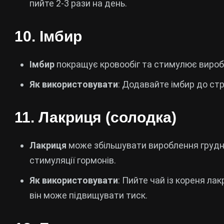
пийте 2-3 рази на день.
10.
Імбир
Імбир
покращує кровообіг та стимулює вироб
Як використовувати
: Додавайте імбир до стр
11.
Лакриця (солодка)
Лакриця
може збільшувати вироблення грудн
стимуляції гормонів.
Як використовувати
: Пийте чай із кореня лак
він може підвищувати тиск.