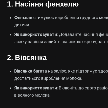
1.
Насіння фенхелю
Фенхель
стимулює вироблення грудного молока
дитини.
Як використовувати
: Додавайте насіння фен
ложку насіння залийте склянкою окропу, насто
2.
Вівсянка
Вівсянка
багата на залізо, яке підтримує здо
достатнього вироблення молока.
Як використовувати
: Включіть до свого раціо
вівсяного молока.