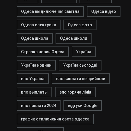
Одеса выдключення свытла
Одеса відео
Одеса електрика
Одеса фото
Одеса школа
Одеса школи
Страчка новин Одеса
Україна
Україна новини
Україна сьогодні
впо Україна
впо виплати не прийшли
впо выплаты
впо горяча лінія
впо пиплати 2024
відгуки Google
график отключения света одесса