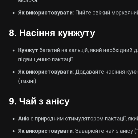
молока.
Як використовувати
: Пийте свіжий морквяний
8.
Насіння кунжуту
Кунжут
багатий на кальцій, який необхідний д
підвищенню лактації.
Як використовувати
: Додавайте насіння кун
(тахіні).
9.
Чай з анісу
Аніс
є природним стимулятором лактації, яки
Як використовувати
: Заварюйте чай з анісу 