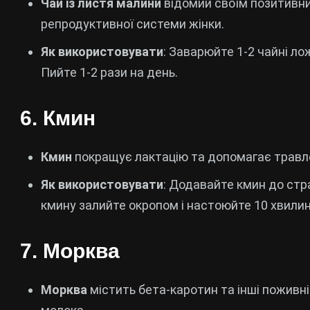
Чай із листя малини
відомий своїм позитивни
репродуктивної системи жінки.
Як використовувати
: Заварюйте 1-2 чайні ло
Пийте 1-2 рази на день.
6.
Кмин
Кмин
покращує лактацію та допомагає травл
Як використовувати
: Додавайте кмин до стр
кмину залийте окропом і настоюйте 10 хвилин
7.
Морква
Морква
містить бета-каротин та інші поживн