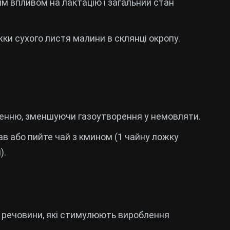
м впливом на лактацію і загальний стан
жки сухого листя малини в склянці окропу.
енню, зменшуючи газоутворення у немовляти.
ав або пийте чай з кмином (1 чайну ложку
).
і речовини, які стимулюють вироблення