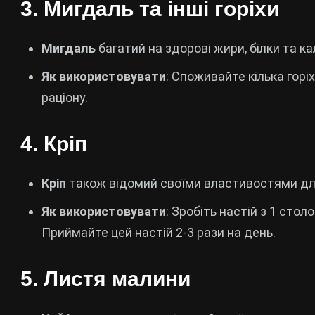
3.
Мигдаль та інші горіхи
Мигдаль
багатий на здорові жири, білки та к
Як використовувати
: Споживайте кілька гор
раціону.
4.
Кріп
Кріп
також відомий своїми властивостями для
Як використовувати
: Зробіть настій з 1 сто
Приймайте цей настій 2-3 рази на день.
5.
Листя малини