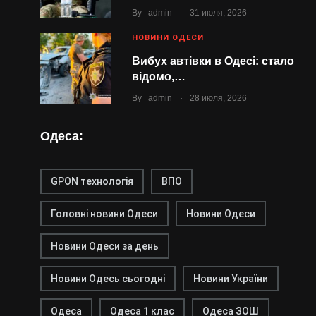
.
By
admin
31 июля, 2026
НОВИНИ ОДЕСИ
Вибух автівки в Одесі: стало
відомо,…
.
By
admin
28 июля, 2026
Одеса:
GPON технологія
ВПО
Головні новини Одеси
Новини Одеси
Новини Одеси за день
Новини Одесь сьогодні
Новини України
Одеса
Одеса 1 клас
Одеса ЗОШ