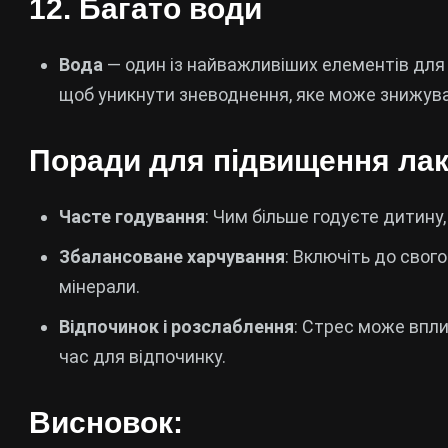
12.
Багато води
Вода
— один із найважливіших елементів для 
щоб уникнути зневоднення, яке може знижува
Поради для підвищення лакт
Часте годування
: Чим більше годуєте дитину
Збалансоване харчування
: Включіть до свого 
мінерали.
Відпочинок і розслаблення
: Стрес може впл
час для відпочинку.
Висновок: