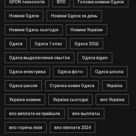
GPON технологія
ВПО
Головні новини Одеси
Новини Одеси
Новини Одеси за день
Новини Одесь сьогодні
Новини України
Одеса
Одеса 1 клас
Одеса ЗОШ
Одеса выдключення свытла
Одеса відео
Одеса електрика
Одеса фото
Одеса школа
Одеса школи
Страчка новин Одеса
Україна
Україна новини
Україна сьогодні
впо Україна
впо виплати не прийшли
впо выплаты
впо горяча лінія
впо пиплати 2024