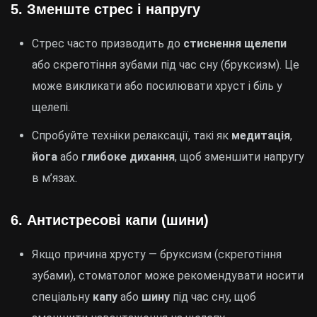
5.
Зменште стрес і напругу
Стрес часто призводить до
стиснення щелепи
або скреготіння зубами під час сну (бруксизм). Це
може викликати або посилювати хруст і біль у
щелепі.
Спробуйте техніки релаксації, такі як
медитація
,
йога
або
глибоке дихання
, щоб зменшити напругу
в м’язах.
6.
Антистресові капи (шини)
Якщо причина хрусту — бруксизм (скреготіння
зубами), стоматолог може рекомендувати носити
спеціальну
капу
або
шину
під час сну, щоб