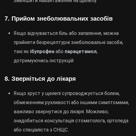
зменшити навантаження на щелепу.
7.
Прийом знеболювальних засобів
Якщо відчувається біль або запалення, можна
прийняти безрецептурні знеболювальні засоби,
такі як
ібупрофен
або
парацетамол
,
дотримуючись інструкцій.
8.
Зверніться до лікаря
Якщо хруст у щелепі супроводжується болем,
обмеженням рухливості або іншими симптомами,
важливо звернутися до лікаря. Можливо,
знадобиться консультація стоматолога, ортопеда
або спеціаліста з СНЩС.