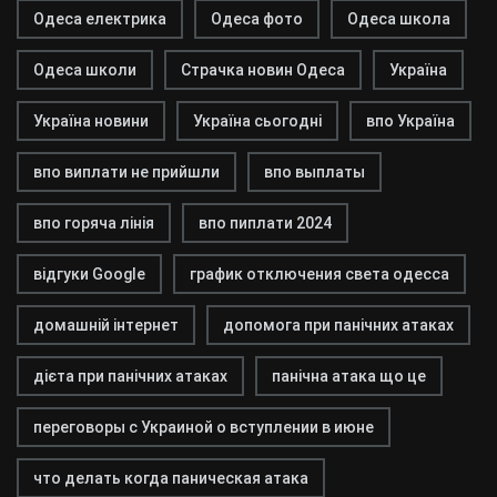
Одеса електрика
Одеса фото
Одеса школа
Одеса школи
Страчка новин Одеса
Україна
Україна новини
Україна сьогодні
впо Україна
впо виплати не прийшли
впо выплаты
впо горяча лінія
впо пиплати 2024
відгуки Google
график отключения света одесса
домашній інтернет
допомога при панічних атаках
дієта при панічних атаках
панічна атака що це
переговоры с Украиной о вступлении в июне
что делать когда паническая атака