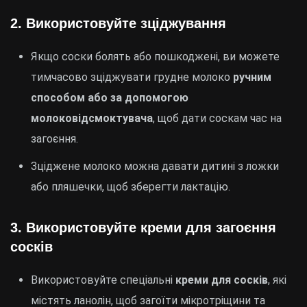
2.
Використовуйте зціджування
Якщо соски болять або пошкоджені, ви можете
тимчасово зціджувати грудне молоко
ручним
способом або за допомогою
молоковідсмоктувача
, щоб дати соскам час на
загоєння.
Зціджене молоко можна давати дитині з ложки
або пляшечки, щоб зберегти лактацію.
3.
Використовуйте креми для загоєння
сосків
Використовуйте спеціальні
креми для сосків
, які
містять ланолін, щоб загоїти мікротріщини та