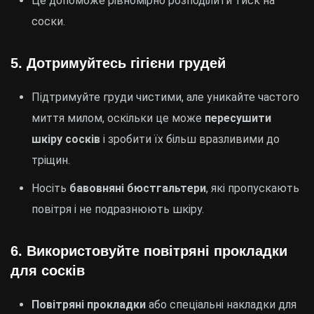
Це допоможе рівномірно розподілити тиск на
соски.
5.
Дотримуйтесь гігієни грудей
Підтримуйте груди чистими, але уникайте частого
миття милом, оскільки це може
пересушити
шкіру сосків
і зробити їх більш вразливими до
тріщин.
Носіть
бавовняні бюстгальтери
, які пропускають
повітря і не подразнюють шкіру.
6.
Використовуйте повітряні прокладки
для сосків
Повітряні прокладки
або спеціальні накладки для