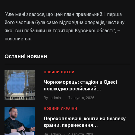
“Але мені здалося, що цей план правильний. І перша
його частина була саме відповідна операція, частину
якої ви і побачили на території Курської області”, –
пояснив він.
Останні новини
НОВИНИ ОДЕСИ
Чорноморець: стадіон в Одесі
пошкодив російський…
.
By
admin
7 августа, 2026
НОВИНИ УКРАЇНИ
Перехоплювачі, кошти на безпеку
країни, перенесення…
.
By
admin
4 августа, 2026