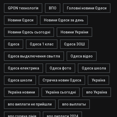
GPON технологія
ВПО
Головні новини Одеси
Новини Одеси
Новини Одеси за день
Новини Одесь сьогодні
Новини України
Одеса
Одеса 1 клас
Одеса ЗОШ
Одеса выдключення свытла
Одеса відео
Одеса електрика
Одеса фото
Одеса школа
Одеса школи
Страчка новин Одеса
Україна
Україна новини
Україна сьогодні
впо Україна
впо виплати не прийшли
впо выплаты
впо горяча лінія
впо пиплати 2024