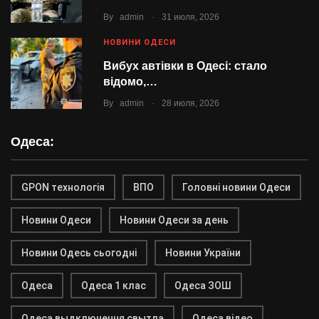
.
By
admin
31 июля, 2026
НОВИНИ ОДЕСИ
Вибух автівки в Одесі: стало
відомо,…
.
By
admin
28 июля, 2026
Одеса:
GPON технологія
ВПО
Головні новини Одеси
Новини Одеси
Новини Одеси за день
Новини Одесь сьогодні
Новини України
Одеса
Одеса 1 клас
Одеса ЗОШ
Одеса выдключення свытла
Одеса відео