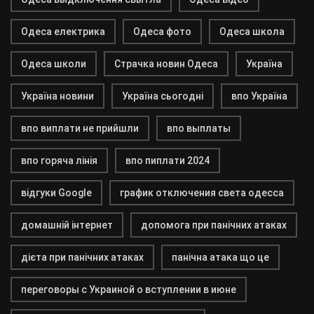
Одеса електрика
Одеса фото
Одеса школа
Одеса школи
Страчка новин Одеса
Україна
Україна новини
Україна сьогодні
впо Україна
впо виплати не прийшли
впо выплаты
впо горяча лінія
впо пиплати 2024
відгуки Google
график отключения света одесса
домашній інтернет
допомога при панічних атаках
дієта при панічних атаках
панічна атака що це
переговоры с Украиной о вступлении в июне