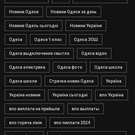
Новини Одеси
Новини Одеси за день
Новини Одесь сьогодні
Новини України
Одеса
Одеса 1 клас
Одеса ЗОШ
Одеса выдключення свытла
Одеса відео
Одеса електрика
Одеса фото
Одеса школа
Одеса школи
Страчка новин Одеса
Україна
Україна новини
Україна сьогодні
впо Україна
впо виплати не прийшли
впо выплаты
впо горяча лінія
впо пиплати 2024